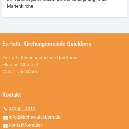
Marienkirche
Ev.-luth. Kirchengemeinde Quickborn
Ev.-Luth. Kirchengemeinde Quickborn
Ellerauer Straße 2
25451 Quickborn
Kontakt
04106 - 4212
info@​kirche-quickborn.​de
Kontaktformular