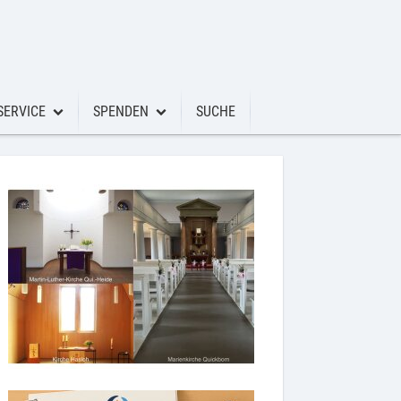
SERVICE
SPENDEN
SUCHE
Service
s
Anmeldungen Taufe, Konfi, Hochzeit usw
Friedhof
Glaube
ugendchor
Gemeindebriefe
Schutzkonzept
Wissenswertes