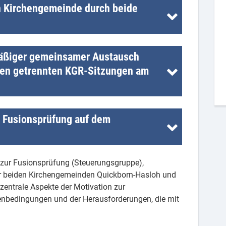
Pfadfinder
Posaunenchor
n Kirchengemeinde durch beide
Theatergruppe
Ukulele
Orgel
6 fusionierte neue Kirchenmeinde (Fusion der
äßiger gemeinsamer Austausch
d Quickborn-Heide) hat den Namen "Ev. - luth.
den getrennten KGR-Sitzungen am
en beide Kirchengemeinderäte in den Sitzungen
ossen.
en die aktuellen Punkte der Fusionsgruppe
 Fusionsprüfung auf dem
e für die KGRs vorbereitet. Diese gemeinsamen
ziellen Sitzungen und daraus resultierende
in den einzelnen KGRs gefasst werden.
lnehmer die Möglichkeit, ihre Stimmung zu einer
e zur Fusionsprüfung (Steuerungsgruppe),
 rot / blau ohne Bedeutung) zu benennen.
er beiden Kirchengemeinden Quickborn-Hasloh und
 zentrale Aspekte der Motivation zur
enbedingungen und der Herausforderungen, die mit