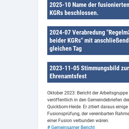
2025-10 Name der fusionierte
KGRs beschlossen.
Die voraussichtlich am 1. Januar 202
2024-07 Verabredung "Regelm
Kirchengemeinden Quickborn-Hasloh un
beider KGRs" mit anschließen
Kirchengemeinde Quickborn". Das hab
gleichen Tag
September bzw. Oktober 2025 beschl
Nach einer gemeinsamen Andacht werd
2023-11-05 Stimmungsbild zur
besprochen und daraus ggf. Beschlüss
Ehrenamtsfest
Treffen sind bis zur Fusion keine offi
Beschlüsse können nur im Anschluss 
Auf dem Ehrenamtsfest hatten die Tei
Oktober 2023: Bericht der Arbeitsgrupp
möglichen Fusion durch Punkte (Farbe
veröffentlich in den Gemeindebriefen d
Quickborn-Heide. Er zitiert daraus einige
Fusionsprüfung, der vereinbarten Rahm
einer Fusion verbunden wären.
# Gemeinsamer Bericht