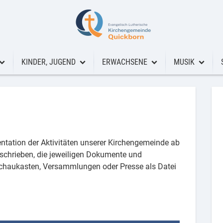
KINDER, JUGEND
ERWACHSENE
MUSIK
Fundraising
Kinder, Jugend
Erwachsene
Musik
Dachsanierung Marienkirche
nste
Freizeiten/Ferienprogramm
Aktivitäten und Gruppen
Cheerful Voice
Kindergruppe
Kirche und Kultur
Flöte und Mehr
entation der Aktivitäten unserer Kirchengemeinde ab
sik
Kinderkirche
Seniorenarbeit
Kantorei
beschrieben, die jeweiligen Dokumente und
Schaukasten, Versammlungen oder Presse als Datei
Kitas
Töpferkreis
Kinder- und J
Konfis
Kirchenchor
Luther-Loft
Orchester