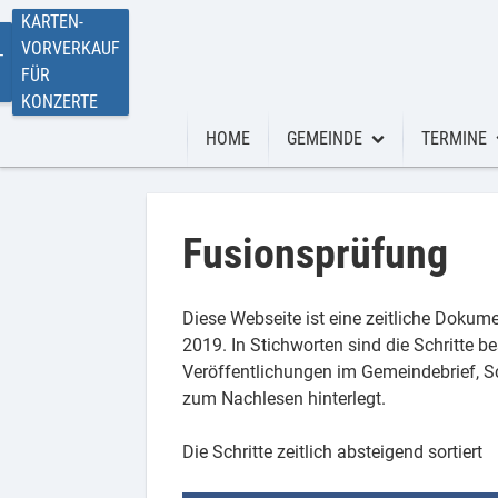
KARTEN-
VORVERKAUF
T
FÜR
KONZERTE
HOME
GEMEINDE
TERMINE
Spenden
Gemeinde
Termine
Kontakt
Gottesdie
Fusionsprüfung
Ein Leben lang
Konzerte
Diese Webseite ist eine zeitliche Dokum
Friedhof
Proben Mu
2019. In Stichworten sind die Schritte 
Veröffentlichungen im Gemeindebrief, 
Kirchengemeinderat
zum Nachlesen hinterlegt.
Ehrenamt
Die Schritte zeitlich absteigend sortiert